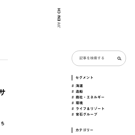
CH
EN
JP
セグメント
# 海運
サ
# 造船
# 商社・エネルギー
# 環境
# ライフ＆リゾート
# 常石グループ
もち
カテゴリー