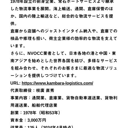
1978年設立の前身企業、常石ポートサービスより継承
した物流事業を展開。海上輸送、通関、倉庫保管のほ
か、国内の陸上輸送など、総合的な物流サービスを提
供。
倉庫から店舗へのジャストインタイム納入や、倉庫での
検品や修理も担い、荷主企業様の効率的な物流を支えて
います。
さらに、NVOCC業者として、日本各地の港と中国・東
南アジアを始めとした世界各国を結び、多様なサービス
を組み合わせ、それぞれのお客さまに最適な物流ソリュ
ーションを提供しつづけています。
URL:
https://www.kambara-logistics.com/
代表取締役：枝廣 直秀
事業内容：通関業、倉庫業、貨物自動車運送業、貨物利
用運送業、船舶代理店業
創業：1978年（昭和53年）
資本金：3,000万円
従業員：125人（2024年4月時点）