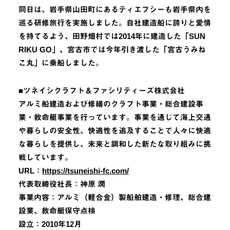
同日は、岩手県山田町にあるティエフシーも岩手県内を
巡る研修旅行を実施しました。自社建造船に誇りと愛情
を持てるよう、田野畑村では2014年に建造した「SUN
RIKU GO」、宮古市では今年引き渡した「宮古うみね
こ丸」に乗船しました。
■ツネイシクラフト＆ファシリティーズ株式会社
アルミ船建造および修繕のクラフト事業・総合建設事
業・救命艇事業を行っています。事業を通じて海上交通
や暮らしの安全性、快適性を追及することで人々に快適
な暮らしを提供し、未来と調和した新たな取り組みに挑
戦しています。
URL：
https://tsuneishi-fc.com/
代表取締役社長：神原 潤
事業内容：アルミ（軽合金）製船舶建造・修理、総合建
設業、救命艇保守点検
設立：2010年12月