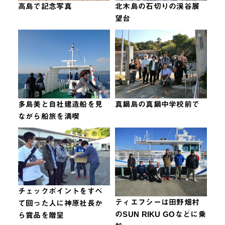
高島で記念写真
北木島の石切りの渓谷展
望台
多島美と自社建造船を見
真鍋島の真鍋中学校前で
ながら船旅を満喫
チェックポイントをすべ
ティエフシーは田野畑村
て回った人に神原社長か
のSUN RIKU GOなどに乗
ら賞品を贈呈