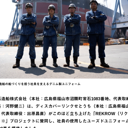
造船の船づくりを担う社員を支えるデニム製ユニフォーム
石造船株式会社（本社：広島県福山市沼隈町常石1083番地、代表取
長：河野健ニ）は、ディスカバーリンクせとうち（本社：広島県福
、代表取締役：出原昌直）がこのほど立ち上げた「REKROW（リ
）※」プロジェクトに賛同し、社員の使用したユーズドユニフォー