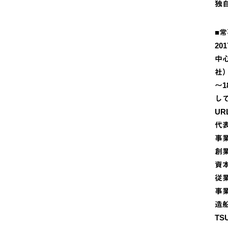
独
■
2
中
社
～
し
UR
代
事
創業
資
従業
事
造
TS