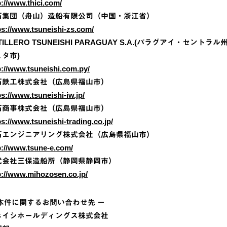
p://www.thici.com/
石集団（舟山）造船有限公司（中国・浙江省）
ps://www.tsuneishi-zs.com/
TILLERO TSUNEISHI PARAGUAY S.A.(パラグアイ・セントラル
タ市)
p://www.tsuneishi.com.py/
石鉄工株式会社（広島県福山市）
ps://www.tsuneishi-iw.jp/
石商事株式会社（広島県福山市）
ps://www.tsuneishi-trading.co.jp/
石エンジニアリング株式会社（広島県福山市）
p://www.tsune-e.com/
式会社三保造船所（静岡県静岡市）
p://www.mihozosen.co.jp/
 本件に関するお問い合わせ先 －
ネイシホールディングス株式会社