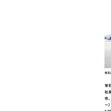
常石
常
社
市
ー