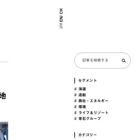
CH
EN
JP
セグメント
# 海運
地
# 造船
# 商社・エネルギー
# 環境
# ライフ＆リゾート
# 常石グループ
カテゴリー