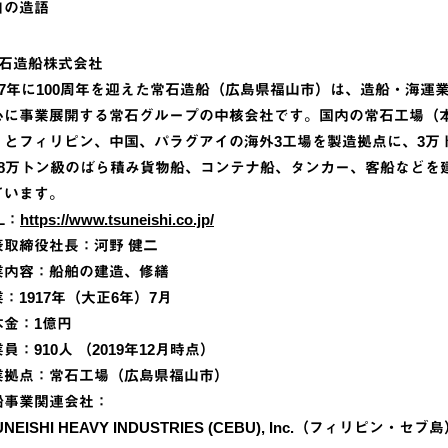
自の造語
常石造船株式会社
017年に100周年を迎えた常石造船（広島県福山市）は、造船・海運
心に事業展開する常石グループの中核会社です。国内の常石工場（
）とフィリピン、中国、パラグアイの海外3工場を製造拠点に、3万
18万トン級のばら積み貨物船、コンテナ船、タンカー、客船などを
ています。
L：
https://www.tsuneishi.co.jp/
表取締役社長：河野 健二
業内容：船舶の建造、修繕
：1917年（大正6年）7月
本金：1億円
員：910人 （2019年12月時点）
業拠点：常石工場（広島県福山市）
船事業関連会社：
UNEISHI HEAVY INDUSTRIES (CEBU), Inc.（フィリピン・セブ