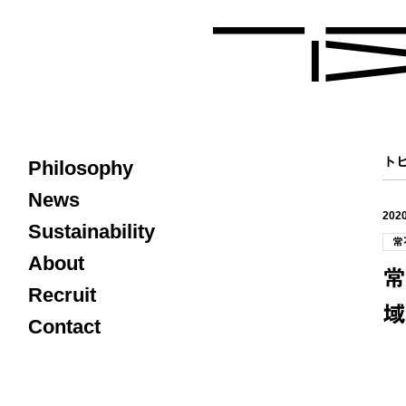
ト
Philosophy
News
2020
Sustainability
常
About
常
Recruit
域
Contact