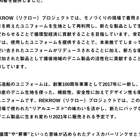
800着を提供しました。
EKROW（リクロー）プロジェクトでは、モノづくりの現場で着用
目を終えたユニフォームを生地として再利用し、新たな製品として
変わらせることで循環型経済に貢献することを目指しています。常
では、使用したユニフォームを提供することで、本来捨ててしまっ
使い古されたユニフォームがリデュースされることに加え、新たな
付加された製品として備後地域のデニム製品の活性化に貢献するこ
待しています。
石造船のユニフォームは、創業100周年事業として2017年に一新し
特産のデニム生地を使った、機能性、安全性に加えてデザイン性も
ユニフォームです。REKROW（リクロー）プロジェクトでは、こ
現場で使われた“リアルユーズド”の味わいを活かし、新たにバッグ
デニム製品に生まれ変わり2021年に販売される予定です。
“循環”や“昇華”といった意味が込められたディスカバーリンクせと