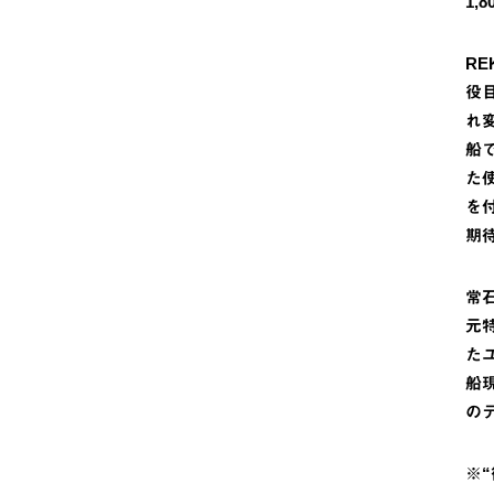
1,
R
役
れ
船
た
を
期
常
元
た
船
の
※