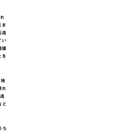
され
生ま
石造
てい
価値
とを
、地
優れ
の造
など
うち